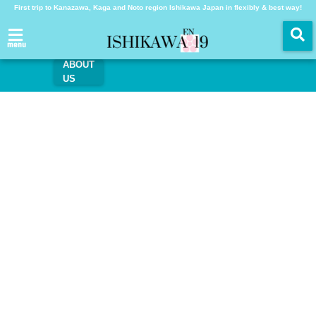
First trip to Kanazawa, Kaga and Noto region Ishikawa Japan in flexibly & best way!
menu
ABOUT
US