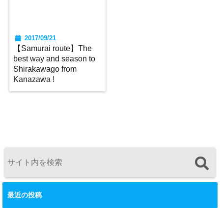
2017/09/21
【Samurai route】The
best way and season to
Shirakawago from
Kanazawa !
最近の投稿